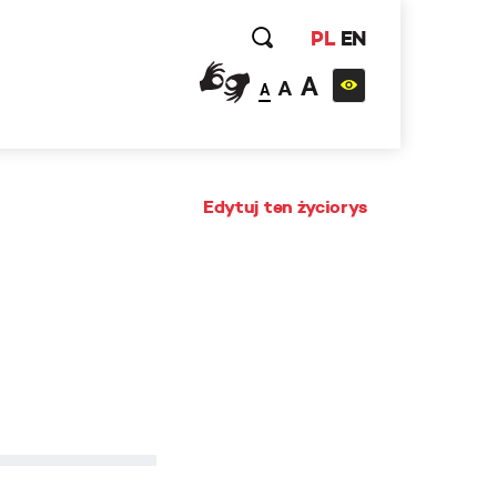
PL
EN
A
A
A
Edytuj ten życiorys