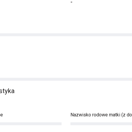
-
styka
ie
Nazwisko rodowe matki (z d