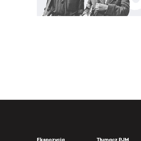
Ekspozycja
Tłumacz PJM