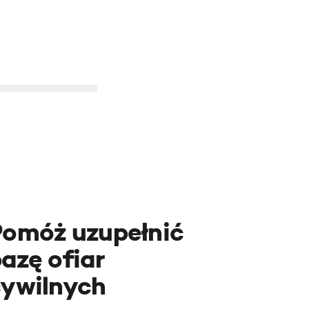
Pomóż uzupełnić
azę ofiar
cywilnych