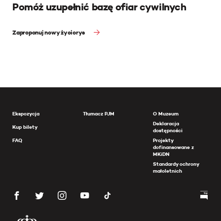
Pomóż uzupełnić bazę ofiar cywilnych
Zaproponuj nowy życiorys
Ekspozycja
Tłumacz PJM
O Muzeum
Deklaracja
Kup bilety
dostępności
FAQ
Projekty
dofinansowane z
MKiDN
Standardy ochrony
małoletnich