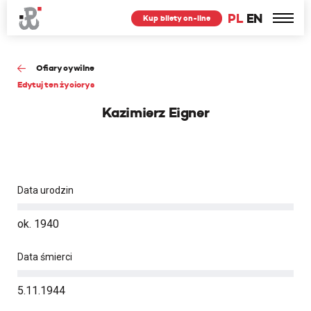
PL
EN
Kup bilety on-line
Ofiary cywilne
Edytuj ten życiorys
Kazimierz Eigner
Data urodzin
ok. 1940
Data śmierci
5.11.1944