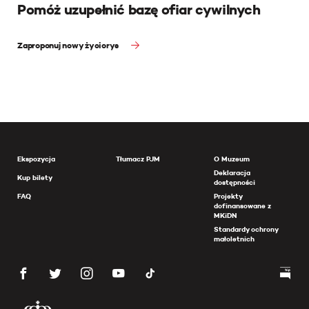
Pomóż uzupełnić bazę ofiar cywilnych
Zaproponuj nowy życiorys
Ekspozycja
Tłumacz PJM
O Muzeum
Deklaracja
Kup bilety
dostępności
FAQ
Projekty
dofinansowane z
MKiDN
Standardy ochrony
małoletnich