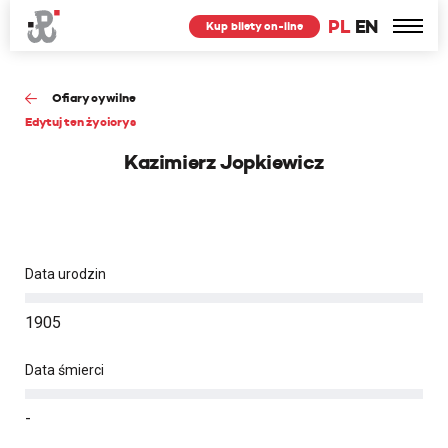
PL
EN
Kup bilety on-line
Ofiary cywilne
Edytuj ten życiorys
Kazimierz Jopkiewicz
Data urodzin
1905
Data śmierci
-