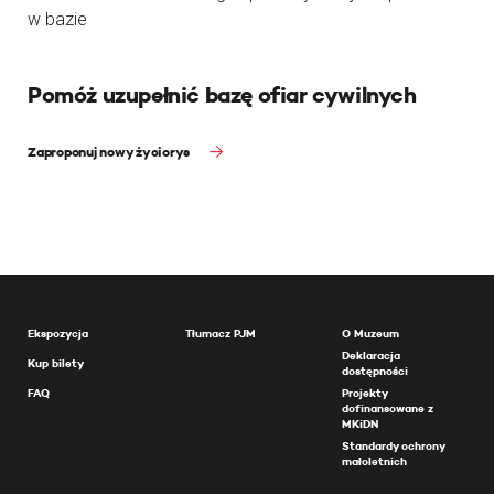
w bazie
Pomóż uzupełnić bazę ofiar cywilnych
Zaproponuj nowy życiorys
Ekspozycja
Tłumacz PJM
O Muzeum
Deklaracja
Kup bilety
dostępności
FAQ
Projekty
dofinansowane z
MKiDN
Standardy ochrony
małoletnich