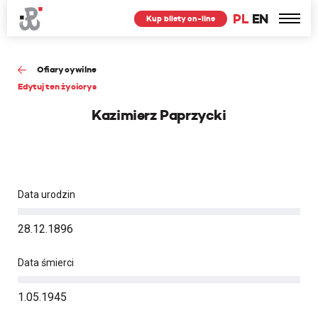
PL
EN
Kup bilety on-line
Ofiary cywilne
Edytuj ten życiorys
Kazimierz Paprzycki
Data urodzin
28.12.1896
Data śmierci
1.05.1945