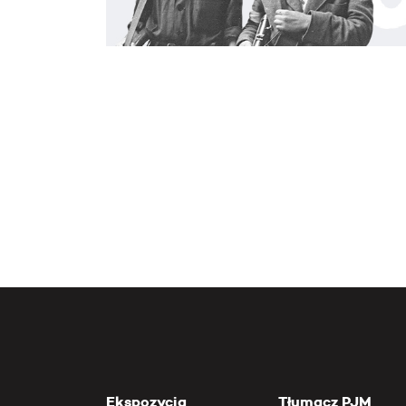
Ekspozycja
Tłumacz PJM