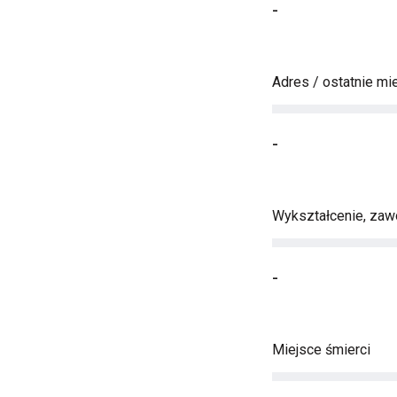
-
Adres / ostatnie mi
-
Wykształcenie, zawó
-
Miejsce śmierci