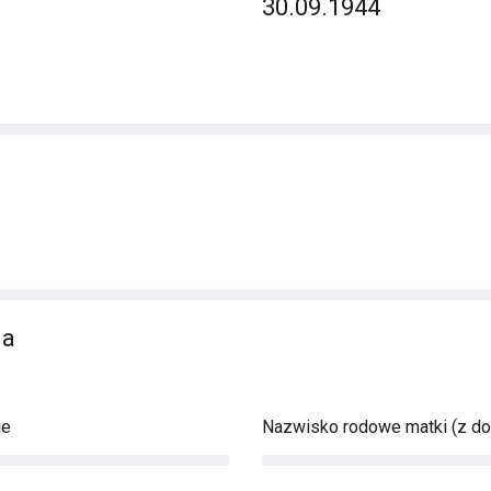
30.09.1944
na
ie
Nazwisko rodowe matki (z d