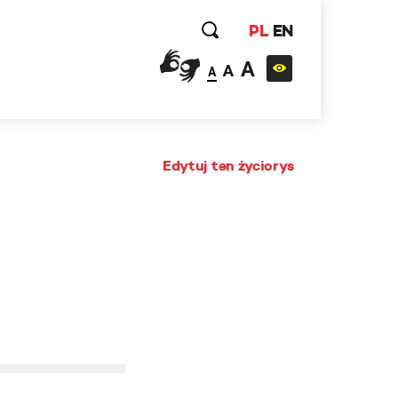
PL
EN
A
A
A
Edytuj ten życiorys