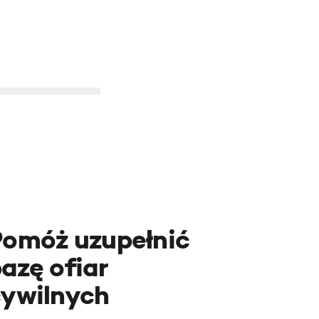
Pomóż uzupełnić
azę ofiar
cywilnych