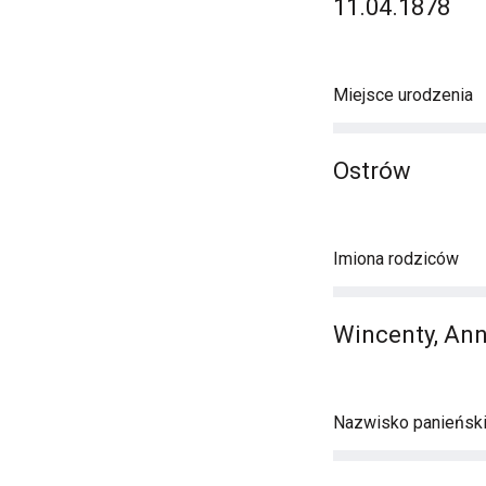
11.04.1878
Miejsce urodzenia
Ostrów
Imiona rodziców
Wincenty, An
Nazwisko panieńsk