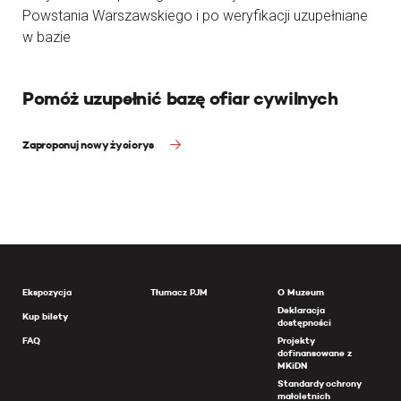
Powstania Warszawskiego i po weryfikacji uzupełniane
w bazie
Pomóż uzupełnić bazę ofiar cywilnych
Zaproponuj nowy życiorys
Ekspozycja
Tłumacz PJM
O Muzeum
Deklaracja
Kup bilety
dostępności
FAQ
Projekty
dofinansowane z
MKiDN
Standardy ochrony
małoletnich