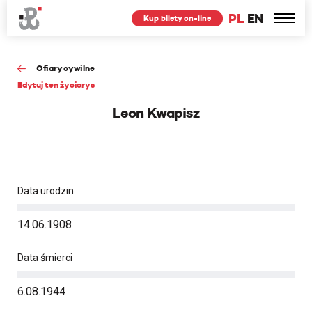
PL
EN
Kup bilety on-line
Ofiary cywilne
Edytuj ten życiorys
Leon Kwapisz
Data urodzin
14.06.1908
Data śmierci
6.08.1944