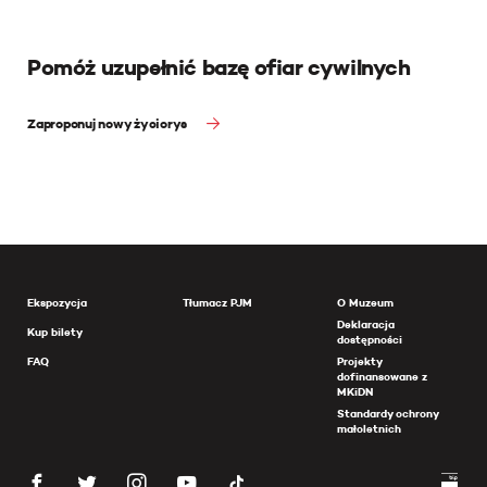
Pomóż uzupełnić bazę ofiar cywilnych
Zaproponuj nowy życiorys
Ekspozycja
Tłumacz PJM
O Muzeum
Deklaracja
Kup bilety
dostępności
FAQ
Projekty
dofinansowane z
MKiDN
Standardy ochrony
małoletnich