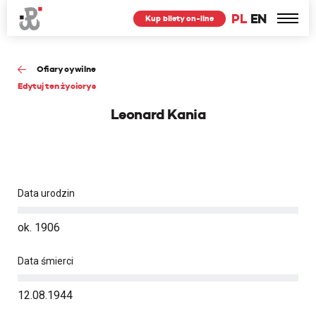
PL
EN
Kup bilety on-line
Ofiary cywilne
Edytuj ten życiorys
Leonard Kania
Data urodzin
ok. 1906
Data śmierci
12.08.1944