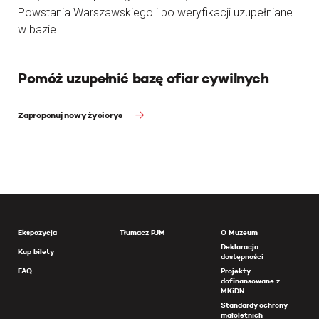
Powstania Warszawskiego i po weryfikacji uzupełniane
w bazie
Pomóż uzupełnić bazę ofiar cywilnych
Zaproponuj nowy życiorys
Ekspozycja
Tłumacz PJM
O Muzeum
Deklaracja
Kup bilety
dostępności
FAQ
Projekty
dofinansowane z
MKiDN
Standardy ochrony
małoletnich