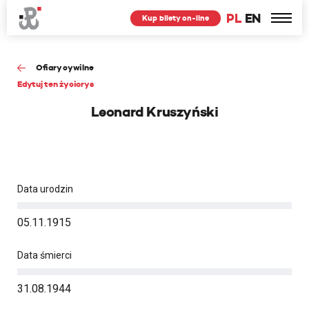
PL
EN
Kup bilety on-line
Ofiary cywilne
Edytuj ten życiorys
Leonard Kruszyński
Data urodzin
05.11.1915
Data śmierci
31.08.1944