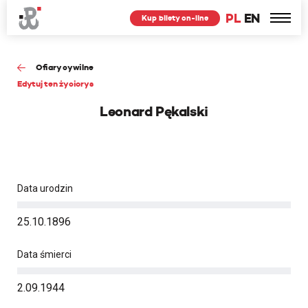
PL
EN
Kup bilety on-line
Ofiary cywilne
Edytuj ten życiorys
Leonard Pękalski
Data urodzin
25.10.1896
Data śmierci
2.09.1944