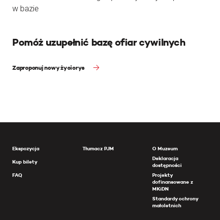
w bazie
Pomóż uzupełnić bazę ofiar cywilnych
Zaproponuj nowy życiorys
Ekspozycja
Tłumacz PJM
O Muzeum
Deklaracja
Kup bilety
dostępności
FAQ
Projekty
dofinansowane z
MKiDN
Standardy ochrony
małoletnich