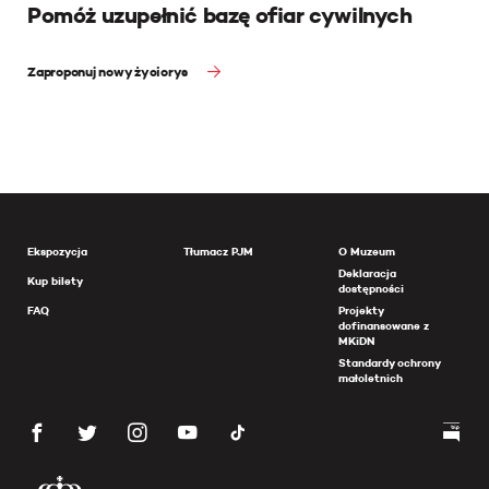
Pomóż uzupełnić bazę ofiar cywilnych
Zaproponuj nowy życiorys
Ekspozycja
Tłumacz PJM
O Muzeum
Deklaracja
Kup bilety
dostępności
FAQ
Projekty
dofinansowane z
MKiDN
Standardy ochrony
małoletnich