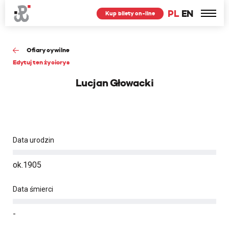
PL
EN
Kup bilety on-line
Ofiary cywilne
Edytuj ten życiorys
Lucjan Głowacki
Data urodzin
ok.1905
Data śmierci
-