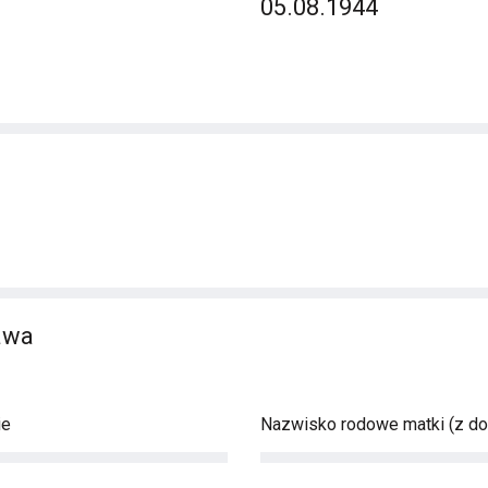
05.08.1944
awa
ie
Nazwisko rodowe matki (z d