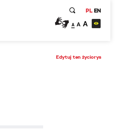
PL
EN
A
A
A
Edytuj ten życiorys