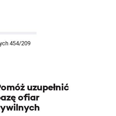
ych 454/209
Pomóż uzupełnić
azę ofiar
cywilnych