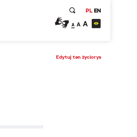
PL
EN
A
A
A
Edytuj ten życiorys