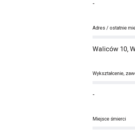
-
Adres / ostatnie mi
Waliców 10, 
Wykształcenie, zawó
-
Miejsce śmierci