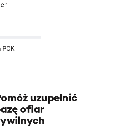
ach
ń PCK
Pomóż uzupełnić
azę ofiar
cywilnych