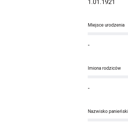
1.01.1921
Miejsce urodzenia
-
Imiona rodziców
-
Nazwisko panieńsk