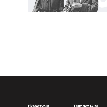
Ekspozycja
Tłumacz PJM