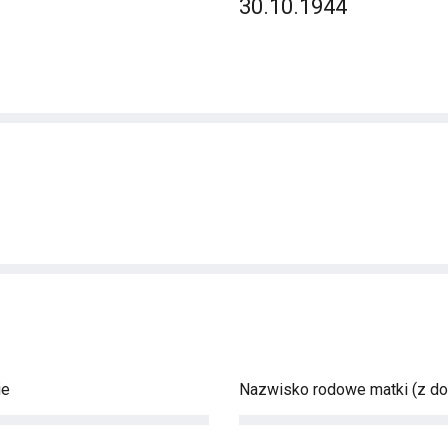
30.10.1944
ie
Nazwisko rodowe matki (z d