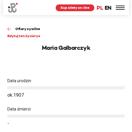
PL
EN
Kup bilety on-line
Ofiary cywilne
Edytuj ten życiorys
Maria Galbarczyk
Data urodzin
ok.1907
Data śmierci
-