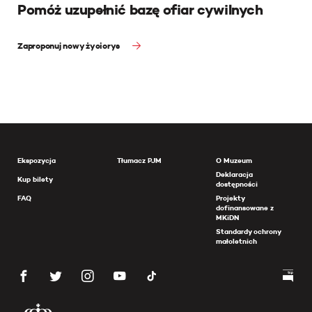
Pomóż uzupełnić bazę ofiar cywilnych
Zaproponuj nowy życiorys
Ekspozycja
Tłumacz PJM
O Muzeum
Deklaracja
Kup bilety
dostępności
FAQ
Projekty
dofinansowane z
MKiDN
Standardy ochrony
małoletnich