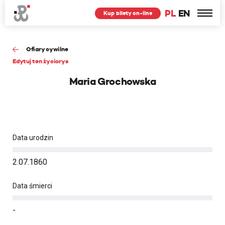
PL
EN
Kup bilety on-line
Ofiary cywilne
Edytuj ten życiorys
Maria Grochowska
Data urodzin
2.07.1860
Data śmierci
-