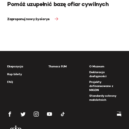
Pomóż uzupełnić bazę ofiar cywilnych
Zaproponuj nowy życiorys
Ekspozycja
Tłumacz PJM
O Muzeum
Deklaracja
Kup bilety
dostępności
FAQ
Projekty
dofinansowane z
MKiDN
Standardy ochrony
małoletnich