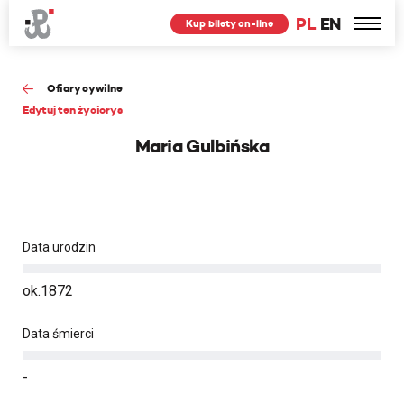
PL
EN
Kup bilety on-line
Ofiary cywilne
Edytuj ten życiorys
Maria Gulbińska
Data urodzin
ok.1872
Data śmierci
-