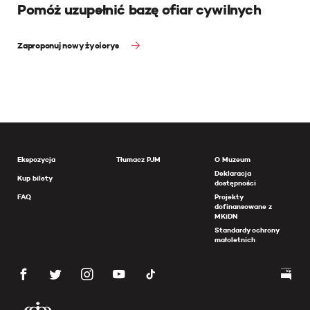
Pomóż uzupełnić bazę ofiar cywilnych
Zaproponuj nowy życiorys
Ekspozycja
Tłumacz PJM
O Muzeum
Deklaracja
Kup bilety
dostępności
FAQ
Projekty
dofinansowane z
MKiDN
Standardy ochrony
małoletnich