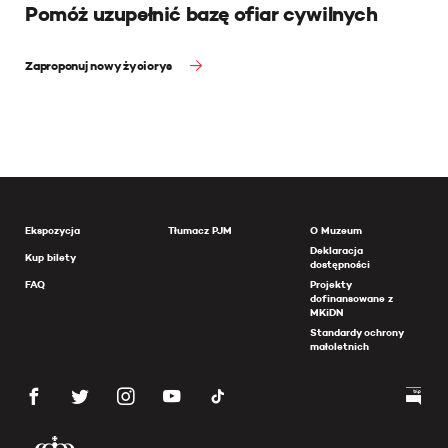
Pomóż uzupełnić bazę ofiar cywilnych
Zaproponuj nowy życiorys
Ekspozycja
Tłumacz PJM
O Muzeum
Deklaracja
Kup bilety
dostępności
FAQ
Projekty
dofinansowane z
MKiDN
Standardy ochrony
małoletnich