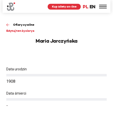
PL
EN
Kup bilety on-line
Ofiary cywilne
Edytuj ten życiorys
Maria Jarczyńska
Data urodzin
1908
Data śmierci
-