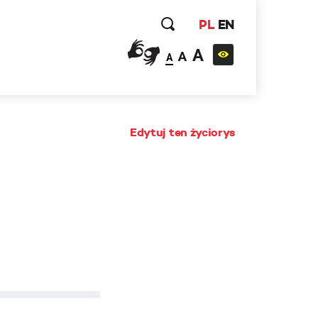
PL
EN
A
A
A
Edytuj ten życiorys