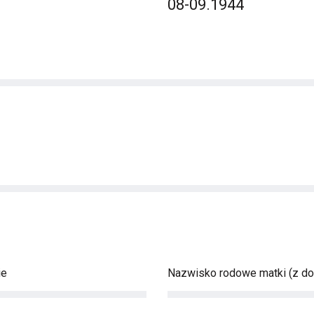
08-09.1944
ie
Nazwisko rodowe matki (z d