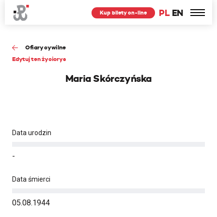
PL
EN
Kup bilety on-line
Ofiary cywilne
Edytuj ten życiorys
Maria Skórczyńska
Data urodzin
-
Data śmierci
05.08.1944