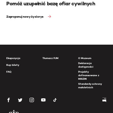
Pomóż uzupełnić bazę ofiar cywilnych
Zaproponuj nowy życiorys
Ekspozycja
Tłumacz PJM
O Muzeum
Deklaracja
Kup bilety
dostępności
FAQ
Projekty
dofinansowane z
MKiDN
Standardy ochrony
małoletnich