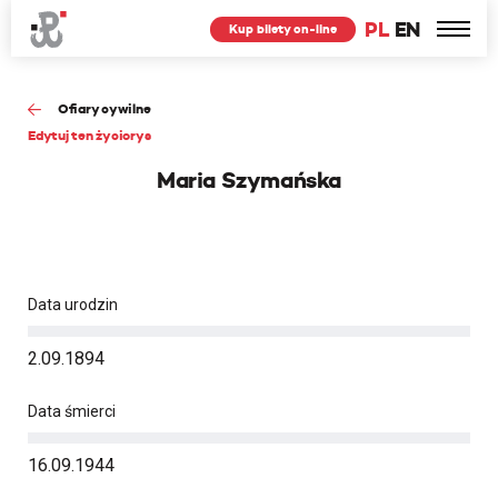
PL
EN
Kup bilety on-line
Ofiary cywilne
Edytuj ten życiorys
Maria Szymańska
Data urodzin
2.09.1894
Data śmierci
16.09.1944