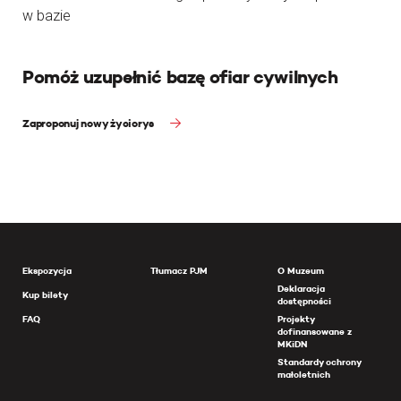
w bazie
Pomóż uzupełnić bazę ofiar cywilnych
Zaproponuj nowy życiorys
Ekspozycja
Tłumacz PJM
O Muzeum
Deklaracja
Kup bilety
dostępności
FAQ
Projekty
dofinansowane z
MKiDN
Standardy ochrony
małoletnich