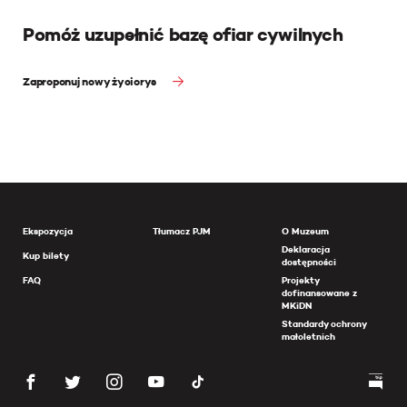
Pomóż uzupełnić bazę ofiar cywilnych
Zaproponuj nowy życiorys
Ekspozycja
Tłumacz PJM
O Muzeum
Deklaracja
Kup bilety
dostępności
FAQ
Projekty
dofinansowane z
MKiDN
Standardy ochrony
małoletnich