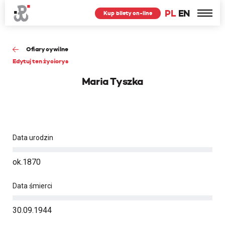
PL
EN
Kup bilety on-line
Ofiary cywilne
Edytuj ten życiorys
Maria Tyszka
Data urodzin
ok.1870
Data śmierci
30.09.1944