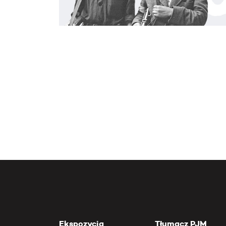
Ekspozycja
Tłumacz PJM