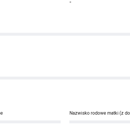
-
ie
Nazwisko rodowe matki (z d