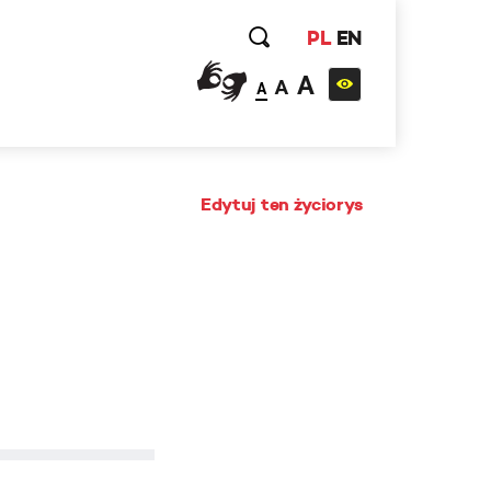
PL
EN
A
A
A
Edytuj ten życiorys