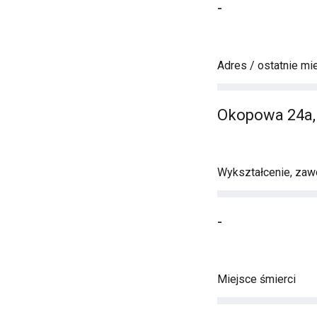
-
Adres / ostatnie mi
Okopowa 24a
Wykształcenie, zawó
-
Miejsce śmierci