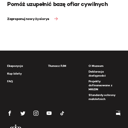
Pomóż uzupełnić bazę ofiar cywilnych
Zaproponuj nowy życiorys
Ekspozycja
Tłumacz PJM
O Muzeum
Deklaracja
Kup bilety
dostępności
FAQ
Projekty
dofinansowane z
MKiDN
Standardy ochrony
małoletnich