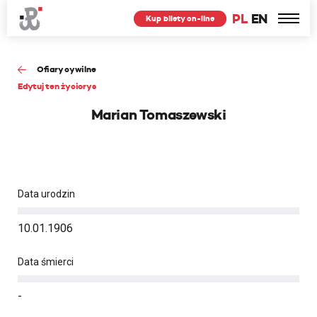
PL
EN
Kup bilety on-line
Ofiary cywilne
Edytuj ten życiorys
Marian Tomaszewski
Data urodzin
10.01.1906
Data śmierci
-