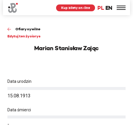
PL
EN
Kup bilety on-line
Ofiary cywilne
Edytuj ten życiorys
Marian Stanisław Zając
Data urodzin
15.08.1913
Data śmierci
-