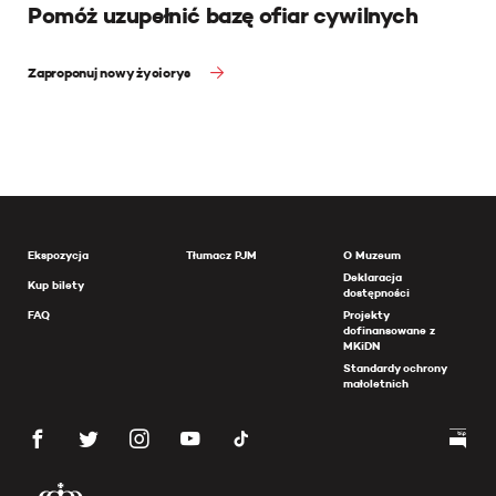
Pomóż uzupełnić bazę ofiar cywilnych
Zaproponuj nowy życiorys
Ekspozycja
Tłumacz PJM
O Muzeum
Deklaracja
Kup bilety
dostępności
FAQ
Projekty
dofinansowane z
MKiDN
Standardy ochrony
małoletnich