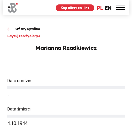
PL
EN
Kup bilety on-line
Ofiary cywilne
Edytuj ten życiorys
Marianna Rzadkiewicz
Data urodzin
-
Data śmierci
4.10.1944