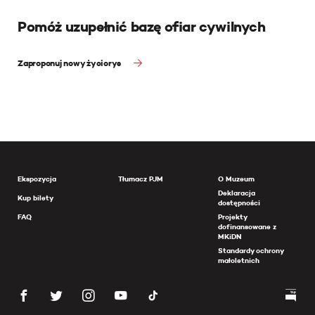
Pomóż uzupełnić bazę ofiar cywilnych
Zaproponuj nowy życiorys
Ekspozycja
Tłumacz PJM
O Muzeum
Deklaracja
Kup bilety
dostępności
FAQ
Projekty
dofinansowane z
MKiDN
Standardy ochrony
małoletnich