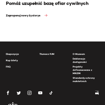
Pomóż uzupełnić bazę ofiar cywilnych
Zaproponuj nowy życiorys
Ekspozycja
Tłumacz PJM
O Muzeum
Deklaracja
Kup bilety
dostępności
FAQ
Projekty
dofinansowane z
MKiDN
Standardy ochrony
małoletnich