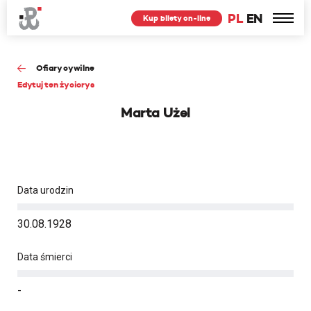
PL
EN
Kup bilety on-line
Ofiary cywilne
Edytuj ten życiorys
Marta Użel
Data urodzin
30.08.1928
Data śmierci
-