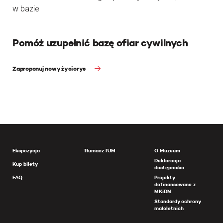
w bazie
Pomóż uzupełnić bazę ofiar cywilnych
Zaproponuj nowy życiorys
Ekspozycja
Tłumacz PJM
O Muzeum
Deklaracja
Kup bilety
dostępności
FAQ
Projekty
dofinansowane z
MKiDN
Standardy ochrony
małoletnich