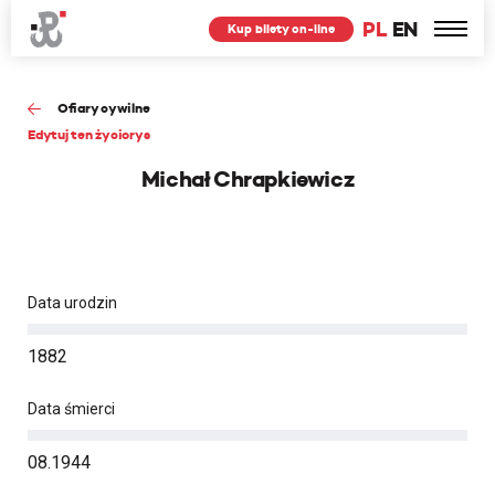
PL
EN
Kup bilety on-line
Ofiary cywilne
Edytuj ten życiorys
Michał Chrapkiewicz
Data urodzin
1882
Data śmierci
08.1944