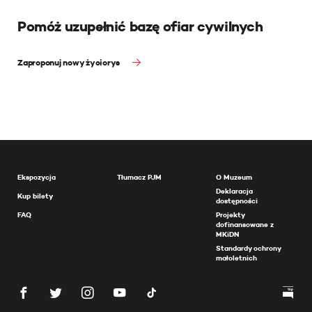
Pomóż uzupełnić bazę ofiar cywilnych
Zaproponuj nowy życiorys
Ekspozycja
Tłumacz PJM
O Muzeum
Deklaracja
Kup bilety
dostępności
FAQ
Projekty
dofinansowane z
MKiDN
Standardy ochrony
małoletnich