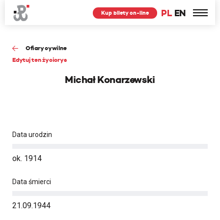
PL
EN
Kup bilety on-line
Ofiary cywilne
Edytuj ten życiorys
Michał Konarzewski
Data urodzin
ok. 1914
Data śmierci
21.09.1944