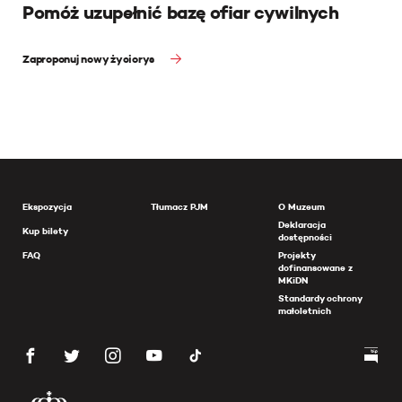
Pomóż uzupełnić bazę ofiar cywilnych
Zaproponuj nowy życiorys
Ekspozycja
Tłumacz PJM
O Muzeum
Deklaracja
Kup bilety
dostępności
FAQ
Projekty
dofinansowane z
MKiDN
Standardy ochrony
małoletnich