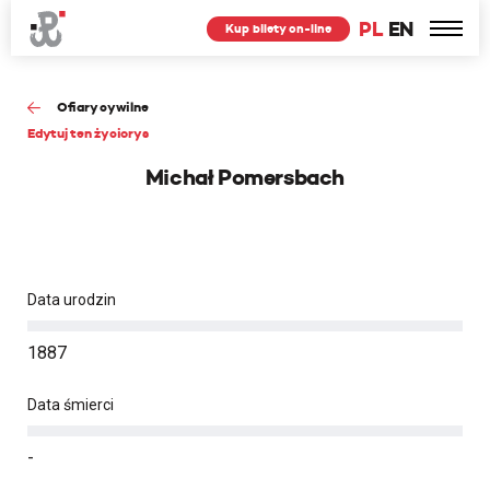
PL
EN
Kup bilety on-line
Ofiary cywilne
Edytuj ten życiorys
Michał Pomersbach
Data urodzin
1887
Data śmierci
-