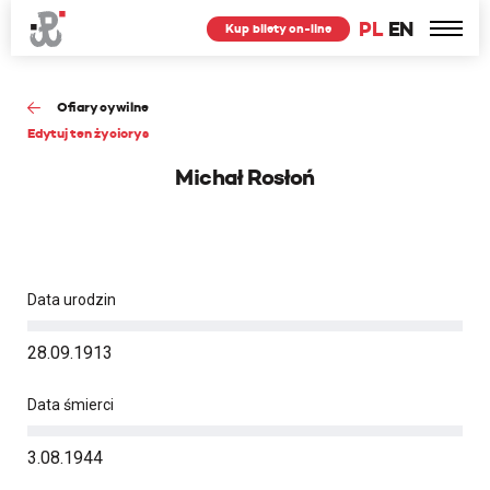
PL
EN
Kup bilety on-line
Ofiary cywilne
Edytuj ten życiorys
Michał Rosłoń
Data urodzin
28.09.1913
Data śmierci
3.08.1944