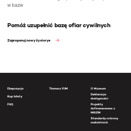
w bazie
Pomóż uzupełnić bazę ofiar cywilnych
Zaproponuj nowy życiorys
Ekspozycja
Tłumacz PJM
O Muzeum
Deklaracja
Kup bilety
dostępności
FAQ
Projekty
dofinansowane z
MKiDN
Standardy ochrony
małoletnich