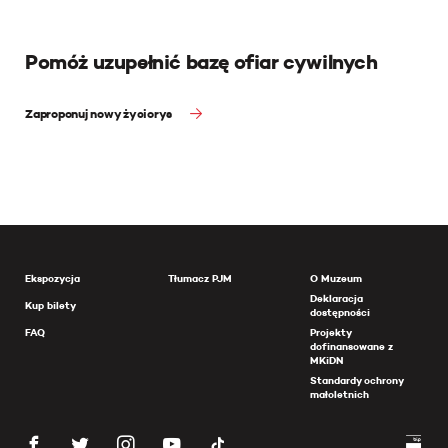
Pomóż uzupełnić bazę ofiar cywilnych
Zaproponuj nowy życiorys
Ekspozycja
Tłumacz PJM
O Muzeum
Deklaracja
Kup bilety
dostępności
FAQ
Projekty
dofinansowane z
MKiDN
Standardy ochrony
małoletnich