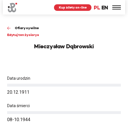
PL
EN
Kup bilety on-line
Ofiary cywilne
Edytuj ten życiorys
Mieczysław Dąbrowski
Data urodzin
20.12.1911
Data śmierci
08-10.1944