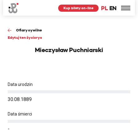
PL
EN
Kup bilety on-line
Ofiary cywilne
Edytuj ten życiorys
Mieczysław Puchniarski
Data urodzin
30.08.1889
Data śmierci
-