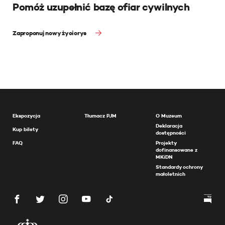
Pomóż uzupełnić bazę ofiar cywilnych
Zaproponuj nowy życiorys
Ekspozycja
Tłumacz PJM
O Muzeum
Deklaracja
Kup bilety
dostępności
FAQ
Projekty
dofinansowane z
MKiDN
Standardy ochrony
małoletnich