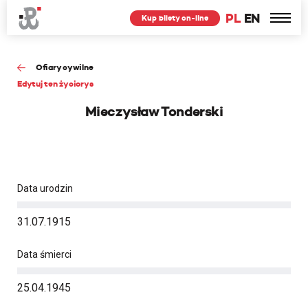
PL
EN
Kup bilety on-line
Ofiary cywilne
Edytuj ten życiorys
Mieczysław Tonderski
Data urodzin
31.07.1915
Data śmierci
25.04.1945