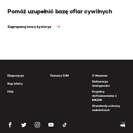
Pomóż uzupełnić bazę ofiar cywilnych
Zaproponuj nowy życiorys
Ekspozycja
Tłumacz PJM
O Muzeum
Deklaracja
Kup bilety
dostępności
FAQ
Projekty
dofinansowane z
MKiDN
Standardy ochrony
małoletnich