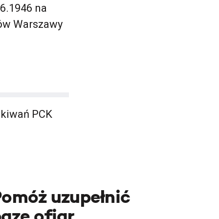
06.1946 na
ów Warszawy
ukiwań PCK
Pomóż uzupełnić
azę ofiar