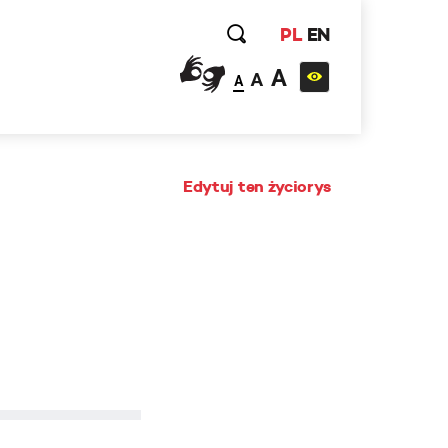
PL
EN
A
A
A
Edytuj ten życiorys