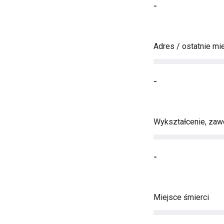
-
Adres / ostatnie mi
-
Wykształcenie, zawó
-
Miejsce śmierci