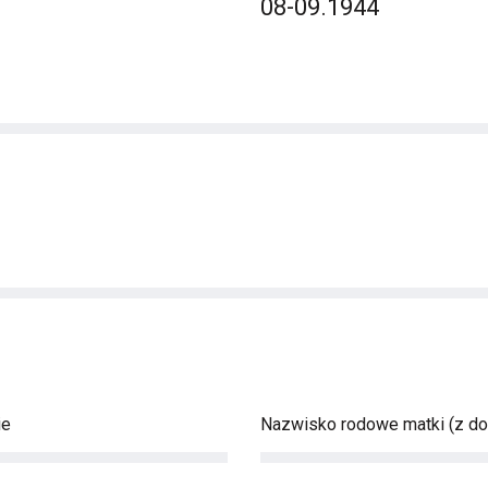
08-09.1944
ie
Nazwisko rodowe matki (z d