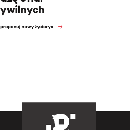
cywilnych
proponuj nowy życiorys