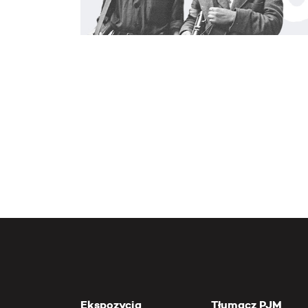
Ekspozycja
Tłumacz PJM