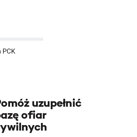
ń PCK
Pomóż uzupełnić
azę ofiar
cywilnych