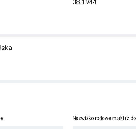
08.1944
ńska
ie
Nazwisko rodowe matki (z d