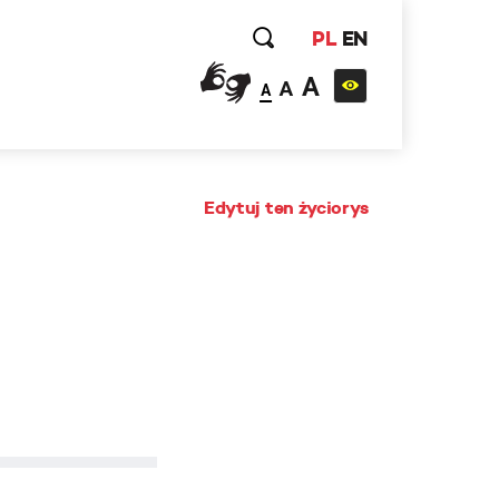
PL
EN
A
A
A
Edytuj ten życiorys