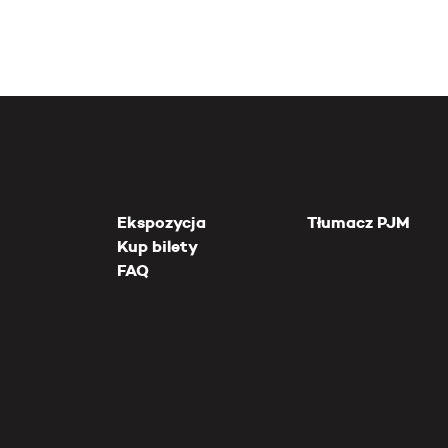
Ekspozycja
Tłumacz PJM
Kup bilety
FAQ