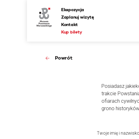
Ekspozycja
Zaplanuj wizytę
Kontakt
Kup bilety
Powrót
Posiadasz jakieko
trakcie Powstan
ofiarach cywilny
grono historyków
Twoje imię i nazwisk