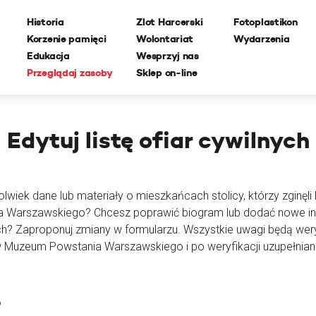
Historia
Zlot Harcerski
Fotoplastikon
Korzenie pamięci
Wolontariat
Wydarzenia
Edukacja
Wesprzyj nas
Przeglądaj zasoby
Sklep on-line
Edytuj
listę ofiar cywilnych
lwiek dane lub materiały o mieszkańcach stolicy, którzy zginęli l
ia Warszawskiego? Chcesz poprawić biogram lub dodać nowe i
ch? Zaproponuj zmiany w formularzu. Wszystkie uwagi będą wer
 Muzeum Powstania Warszawskiego i po weryfikacji uzupełnian
o