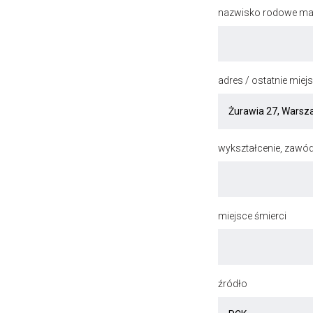
nazwisko rodowe mat
adres / ostatnie mie
wykształcenie, zawód
miejsce śmierci
źródło