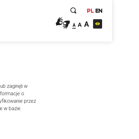
PL
EN
A
A
A
ub zaginęli w
nformacje o
yfikowanie przez
e w bazie.