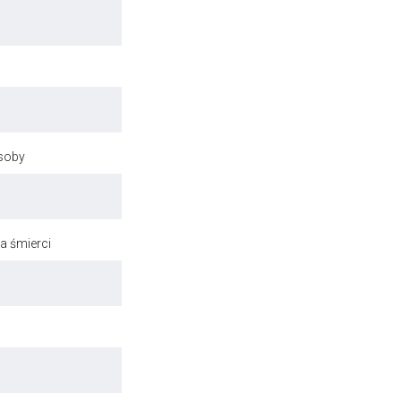
osoby
a śmierci