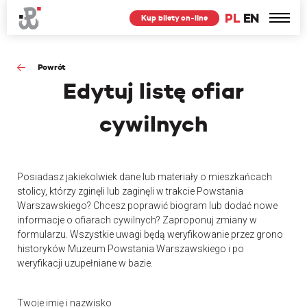
PL
EN
Kup bilety on-line
Powrót
Edytuj
listę ofiar
cywilnych
Posiadasz jakiekolwiek dane lub materiały o mieszkańcach
stolicy, którzy zginęli lub zaginęli w trakcie Powstania
Warszawskiego? Chcesz poprawić biogram lub dodać nowe
informacje o ofiarach cywilnych? Zaproponuj zmiany w
formularzu. Wszystkie uwagi będą weryfikowanie przez grono
historyków Muzeum Powstania Warszawskiego i po
weryfikacji uzupełniane w bazie.
Twoje imię i nazwisko