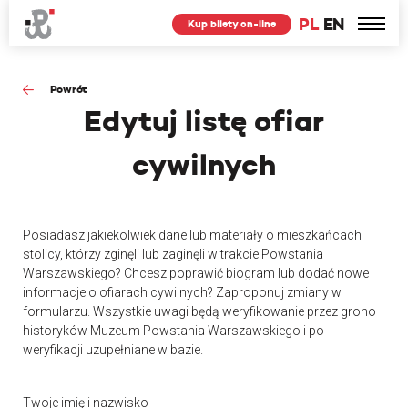
PL
EN
Kup bilety on-line
Powrót
Edytuj
listę ofiar
cywilnych
Posiadasz jakiekolwiek dane lub materiały o mieszkańcach
stolicy, którzy zginęli lub zaginęli w trakcie Powstania
Warszawskiego? Chcesz poprawić biogram lub dodać nowe
informacje o ofiarach cywilnych? Zaproponuj zmiany w
formularzu. Wszystkie uwagi będą weryfikowanie przez grono
historyków Muzeum Powstania Warszawskiego i po
weryfikacji uzupełniane w bazie.
Twoje imię i nazwisko