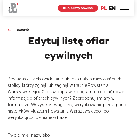
PL
EN
Kup bilety on-line
Powrót
Edytuj
listę ofiar
cywilnych
Posiadasz jakiekolwiek dane lub materiały o mieszkańcach
stolicy, którzy zginęli lub zaginęli w trakcie Powstania
Warszawskiego? Chcesz poprawić biogram lub dodać nowe
informacje o ofiarach cywilnych? Zaproponuj zmiany w
formularzu. Wszystkie uwagi będą weryfikowanie przez grono
historyków Muzeum Powstania Warszawskiego i po
weryfikacji uzupełniane w bazie.
Twoje imię i nazwisko