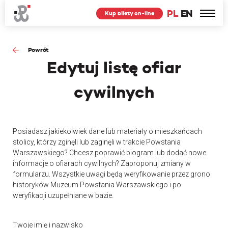
PL
EN
Kup bilety on-line
Powrót
Edytuj
listę ofiar
cywilnych
Posiadasz jakiekolwiek dane lub materiały o mieszkańcach
stolicy, którzy zginęli lub zaginęli w trakcie Powstania
Warszawskiego? Chcesz poprawić biogram lub dodać nowe
informacje o ofiarach cywilnych? Zaproponuj zmiany w
formularzu. Wszystkie uwagi będą weryfikowanie przez grono
historyków Muzeum Powstania Warszawskiego i po
weryfikacji uzupełniane w bazie.
Twoje imię i nazwisko