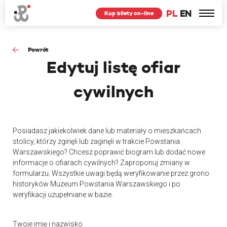
PL
EN
Kup bilety on-line
Powrót
Edytuj
listę ofiar
cywilnych
Posiadasz jakiekolwiek dane lub materiały o mieszkańcach
stolicy, którzy zginęli lub zaginęli w trakcie Powstania
Warszawskiego? Chcesz poprawić biogram lub dodać nowe
informacje o ofiarach cywilnych? Zaproponuj zmiany w
formularzu. Wszystkie uwagi będą weryfikowanie przez grono
historyków Muzeum Powstania Warszawskiego i po
weryfikacji uzupełniane w bazie.
Twoje imię i nazwisko