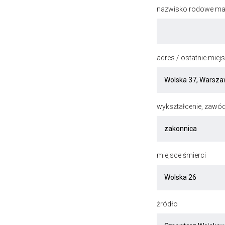
nazwisko rodowe mat
adres / ostatnie mie
wykształcenie, zawód
miejsce śmierci
źródło