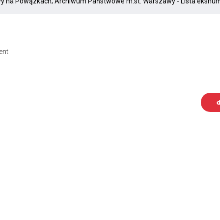
ent
d