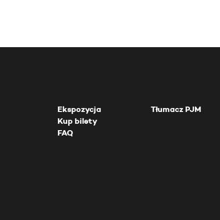
Ekspozycja
Tłumacz PJM
Kup bilety
FAQ