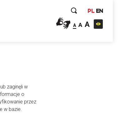
PL
EN
A
A
A
ub zaginęli w
nformacje o
yfikowanie przez
e w bazie.