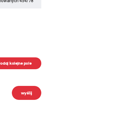
odaj kolejne pole
wyślij