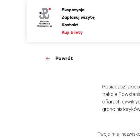
Ekspozycja
Zaplanuj wizytę
Kontakt
Kup bilety
Powrót
Posiadasz jakieko
trakcie Powstan
ofiarach cywilny
grono historyków
Twoje imię i nazwisk