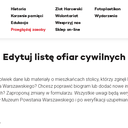
Historia
Zlot Harcerski
Fotoplastikon
Korzenie pamięci
Wolontariat
Wydarzenia
Edukacja
Wesprzyj nas
Przeglądaj zasoby
Sklep on-line
Edytuj
listę ofiar cywilnych
lwiek dane lub materiały o mieszkańcach stolicy, którzy zginęli l
ia Warszawskiego? Chcesz poprawić biogram lub dodać nowe i
ch? Zaproponuj zmiany w formularzu. Wszystkie uwagi będą wer
 Muzeum Powstania Warszawskiego i po weryfikacji uzupełnian
o