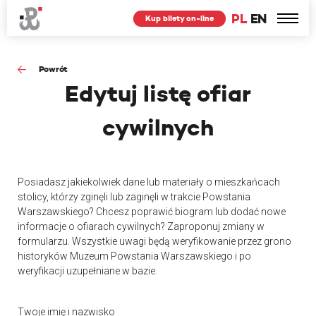
PL
EN
Kup bilety on-line
Powrót
Edytuj
listę ofiar
cywilnych
Posiadasz jakiekolwiek dane lub materiały o mieszkańcach
stolicy, którzy zginęli lub zaginęli w trakcie Powstania
Warszawskiego? Chcesz poprawić biogram lub dodać nowe
informacje o ofiarach cywilnych? Zaproponuj zmiany w
formularzu. Wszystkie uwagi będą weryfikowanie przez grono
historyków Muzeum Powstania Warszawskiego i po
weryfikacji uzupełniane w bazie.
Twoje imię i nazwisko