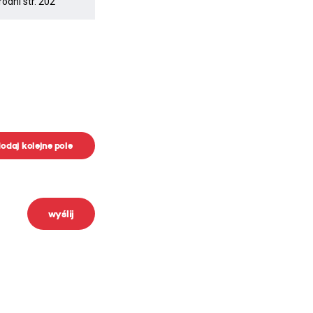
odaj kolejne pole
wyślij