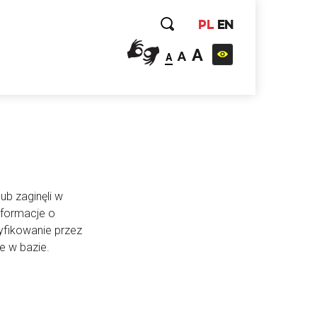
PL
EN
A
A
A
ub zaginęli w
nformacje o
yfikowanie przez
e w bazie.