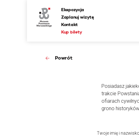
Ekspozycja
Zaplanuj wizytę
Kontakt
Kup bilety
Powrót
Posiadasz jakieko
trakcie Powstan
ofiarach cywilny
grono historyków
Twoje imię i nazwisk