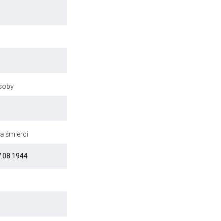
osoby
a śmierci