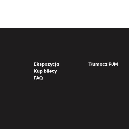
Ekspozycja
Tłumacz PJM
Kup bilety
FAQ