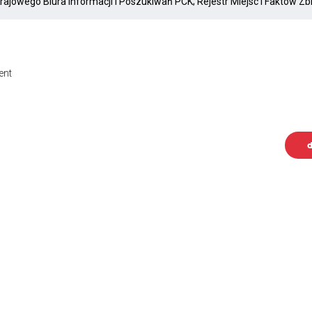
ent
d