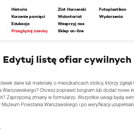
Historia
Zlot Harcerski
Fotoplastikon
Korzenie pamięci
Wolontariat
Wydarzenia
Edukacja
Wesprzyj nas
Przeglądaj zasoby
Sklep on-line
Edytuj
listę ofiar cywilnych
lwiek dane lub materiały o mieszkańcach stolicy, którzy zginęli l
ia Warszawskiego? Chcesz poprawić biogram lub dodać nowe i
ch? Zaproponuj zmiany w formularzu. Wszystkie uwagi będą wer
 Muzeum Powstania Warszawskiego i po weryfikacji uzupełnian
o