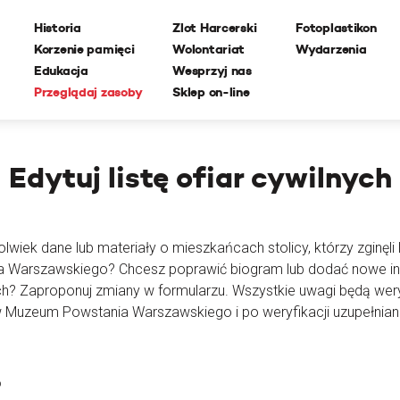
Historia
Zlot Harcerski
Fotoplastikon
Korzenie pamięci
Wolontariat
Wydarzenia
Edukacja
Wesprzyj nas
Przeglądaj zasoby
Sklep on-line
Edytuj
listę ofiar cywilnych
lwiek dane lub materiały o mieszkańcach stolicy, którzy zginęli l
ia Warszawskiego? Chcesz poprawić biogram lub dodać nowe i
ch? Zaproponuj zmiany w formularzu. Wszystkie uwagi będą wer
 Muzeum Powstania Warszawskiego i po weryfikacji uzupełnian
o