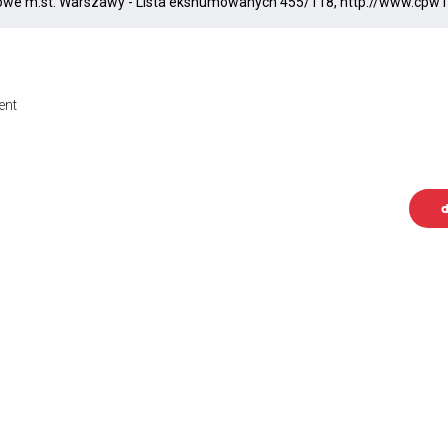
ent
d