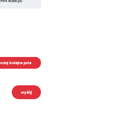
odaj kolejne pole
wyślij