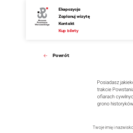
Ekspozycja
Zaplanuj wizytę
Kontakt
Kup bilety
Powrót
Posiadasz jakieko
trakcie Powstan
ofiarach cywilny
grono historyków
Twoje imię i nazwisk