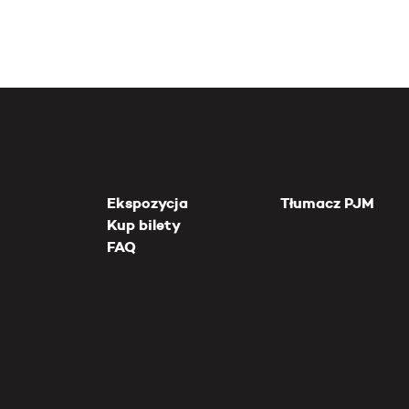
Ekspozycja
Tłumacz PJM
Kup bilety
FAQ