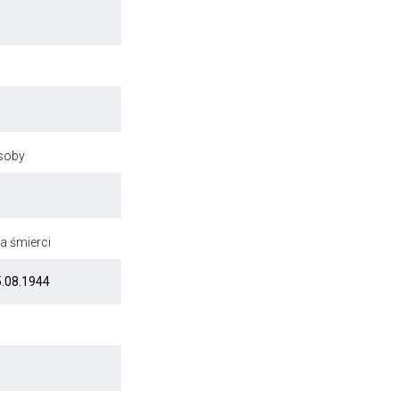
osoby
a śmierci