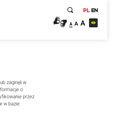
PL
EN
A
A
A
ub zaginęli w
nformacje o
yfikowanie przez
e w bazie.