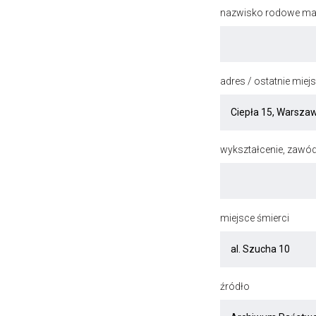
nazwisko rodowe mat
adres / ostatnie mie
wykształcenie, zawód
miejsce śmierci
źródło