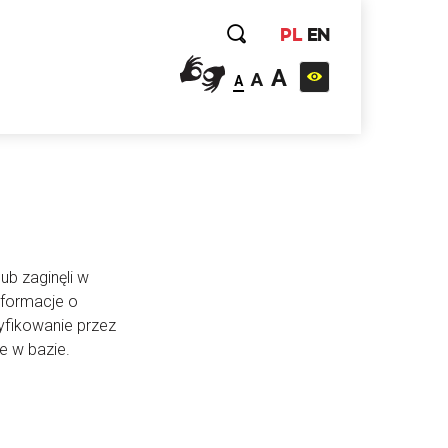
PL
EN
A
A
A
ub zaginęli w
nformacje o
yfikowanie przez
e w bazie.