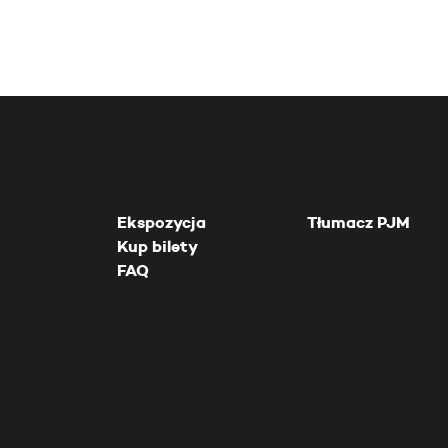
Ekspozycja
Tłumacz PJM
Kup bilety
FAQ