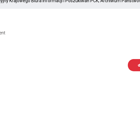
ent
d