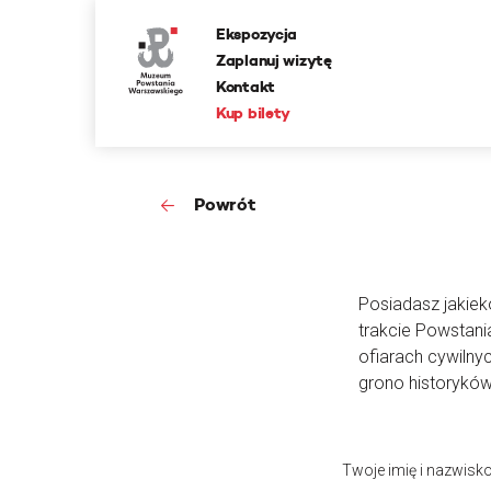
Ekspozycja
Zaplanuj wizytę
Kontakt
Kup bilety
Powrót
Posiadasz jakieko
trakcie Powstan
ofiarach cywilny
grono historyków
Twoje imię i nazwisk