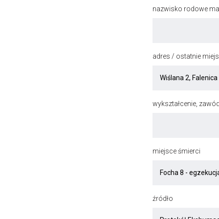
nazwisko rodowe mat
adres / ostatnie mie
wykształcenie, zawód
miejsce śmierci
źródło