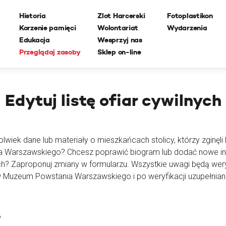
Historia
Zlot Harcerski
Fotoplastikon
Korzenie pamięci
Wolontariat
Wydarzenia
Edukacja
Wesprzyj nas
Przeglądaj zasoby
Sklep on-line
Edytuj
listę ofiar cywilnych
lwiek dane lub materiały o mieszkańcach stolicy, którzy zginęli l
ia Warszawskiego? Chcesz poprawić biogram lub dodać nowe i
ch? Zaproponuj zmiany w formularzu. Wszystkie uwagi będą wer
 Muzeum Powstania Warszawskiego i po weryfikacji uzupełnian
o