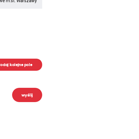
odaj kolejne pole
wyślij