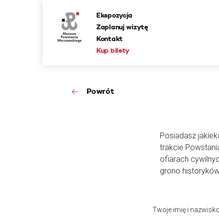
Ekspozycja
Zaplanuj wizytę
Kontakt
Kup bilety
Powrót
Posiadasz jakieko
trakcie Powstan
ofiarach cywilny
grono historyków
Twoje imię i nazwisk