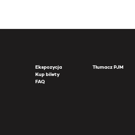
Ekspozycja
Tłumacz PJM
Kup bilety
FAQ