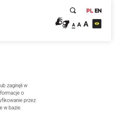
PL
EN
A
A
A
ub zaginęli w
nformacje o
yfikowanie przez
e w bazie.