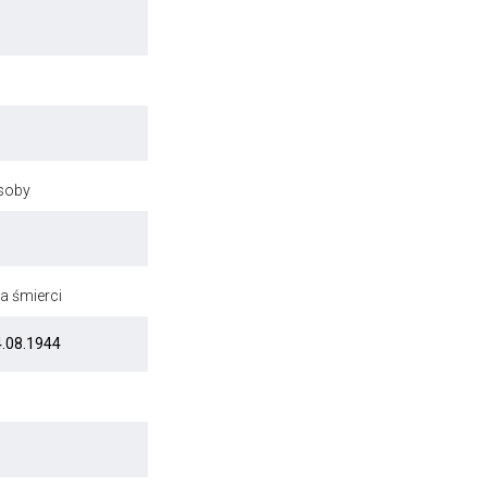
osoby
a śmierci