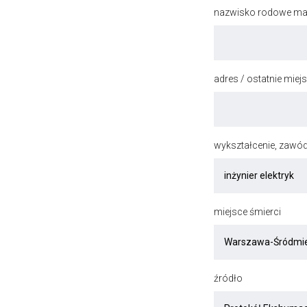
nazwisko rodowe mat
adres / ostatnie mie
wykształcenie, zawód
miejsce śmierci
źródło