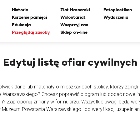
Historia
Zlot Harcerski
Fotoplastikon
Korzenie pamięci
Wolontariat
Wydarzenia
Edukacja
Wesprzyj nas
Przeglądaj zasoby
Sklep on-line
Edytuj
listę ofiar cywilnych
lwiek dane lub materiały o mieszkańcach stolicy, którzy zginęli l
ia Warszawskiego? Chcesz poprawić biogram lub dodać nowe i
ch? Zaproponuj zmiany w formularzu. Wszystkie uwagi będą wer
 Muzeum Powstania Warszawskiego i po weryfikacji uzupełnian
o