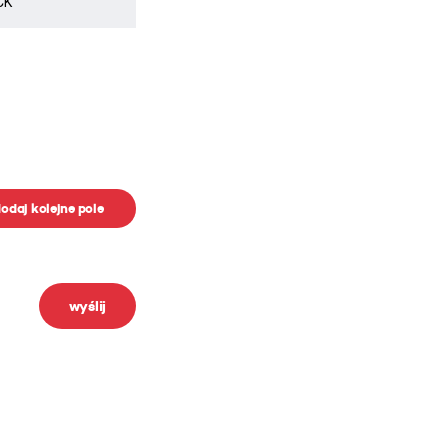
odaj kolejne pole
wyślij