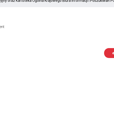
ent
d