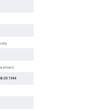
osoby
a śmierci