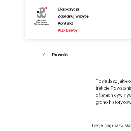
Ekspozycja
Zaplanuj wizytę
Kontakt
Kup bilety
Powrót
Posiadasz jakieko
trakcie Powstan
ofiarach cywilny
grono historyków
Twoje imię i nazwisk