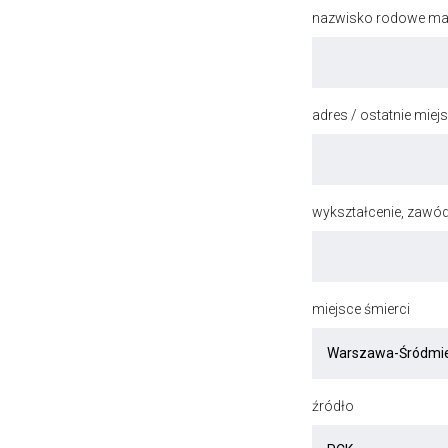
nazwisko rodowe mat
adres / ostatnie mie
wykształcenie, zawód
miejsce śmierci
źródło