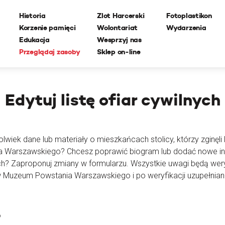
Historia
Zlot Harcerski
Fotoplastikon
Korzenie pamięci
Wolontariat
Wydarzenia
Edukacja
Wesprzyj nas
Przeglądaj zasoby
Sklep on-line
Edytuj
listę ofiar cywilnych
lwiek dane lub materiały o mieszkańcach stolicy, którzy zginęli l
ia Warszawskiego? Chcesz poprawić biogram lub dodać nowe i
ch? Zaproponuj zmiany w formularzu. Wszystkie uwagi będą wer
 Muzeum Powstania Warszawskiego i po weryfikacji uzupełnian
o