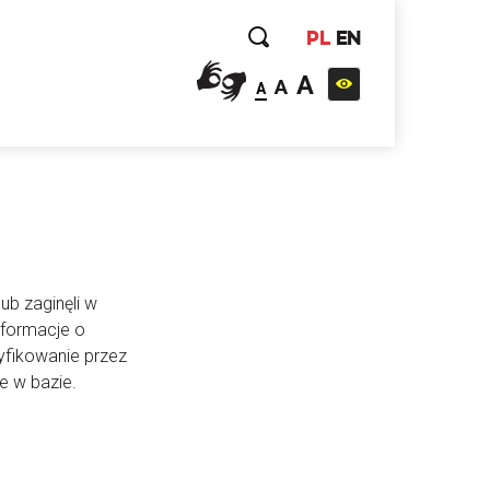
PL
EN
A
A
A
ub zaginęli w
nformacje o
yfikowanie przez
e w bazie.