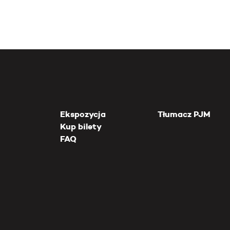
Ekspozycja
Tłumacz PJM
Kup bilety
FAQ