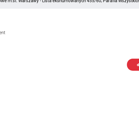
ent
d