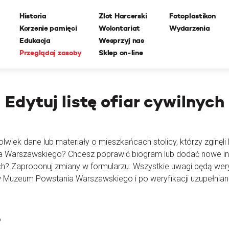
Historia
Zlot Harcerski
Fotoplastikon
Korzenie pamięci
Wolontariat
Wydarzenia
Edukacja
Wesprzyj nas
Przeglądaj zasoby
Sklep on-line
Edytuj
listę ofiar cywilnych
lwiek dane lub materiały o mieszkańcach stolicy, którzy zginęli l
ia Warszawskiego? Chcesz poprawić biogram lub dodać nowe i
ch? Zaproponuj zmiany w formularzu. Wszystkie uwagi będą wer
 Muzeum Powstania Warszawskiego i po weryfikacji uzupełnian
o