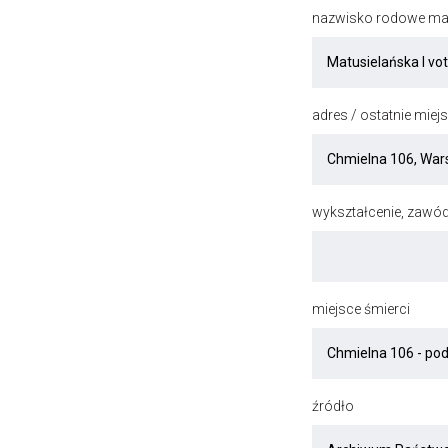
nazwisko rodowe mat
adres / ostatnie mie
wykształcenie, zawód
miejsce śmierci
źródło