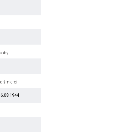
osoby
a śmierci