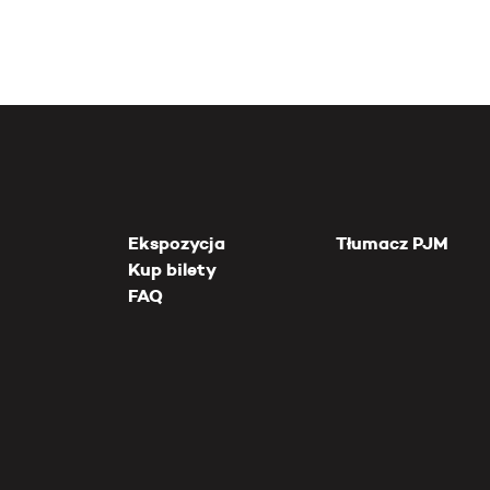
Ekspozycja
Tłumacz PJM
Kup bilety
FAQ