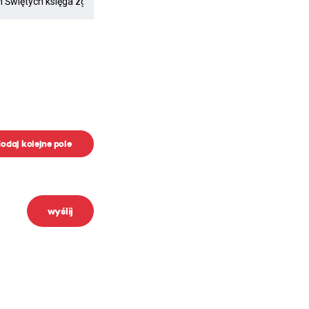
odaj kolejne pole
wyślij