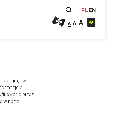
PL
EN
A
A
A
ub zaginęli w
nformacje o
yfikowanie przez
e w bazie.