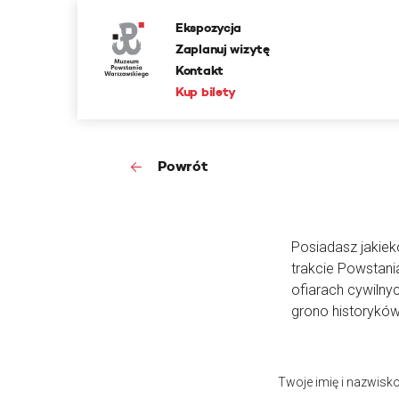
Ekspozycja
Zaplanuj wizytę
Kontakt
Kup bilety
Powrót
Posiadasz jakieko
trakcie Powstan
ofiarach cywilny
grono historyków
Twoje imię i nazwisk