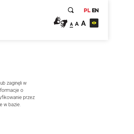
PL
EN
A
A
A
ub zaginęli w
nformacje o
yfikowanie przez
e w bazie.