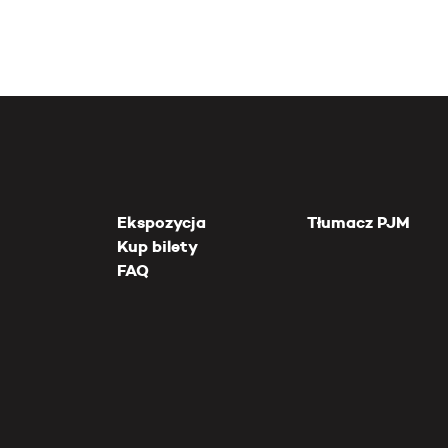
Ekspozycja
Tłumacz PJM
Kup bilety
FAQ