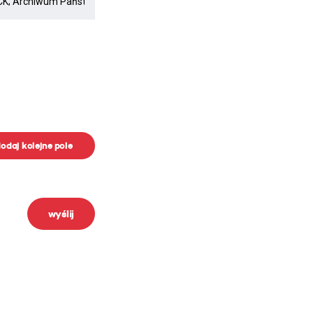
odaj kolejne pole
wyślij