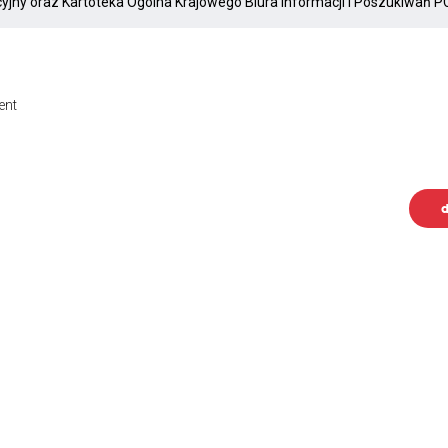
ent
d