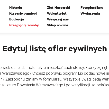
Historia
Zlot Harcerski
Fotoplastikon
Korzenie pamięci
Wolontariat
Wydarzenia
Edukacja
Wesprzyj nas
Przeglądaj zasoby
Sklep on-line
Edytuj
listę ofiar cywilnych
lwiek dane lub materiały o mieszkańcach stolicy, którzy zginęli l
ia Warszawskiego? Chcesz poprawić biogram lub dodać nowe i
ch? Zaproponuj zmiany w formularzu. Wszystkie uwagi będą wer
 Muzeum Powstania Warszawskiego i po weryfikacji uzupełnian
o