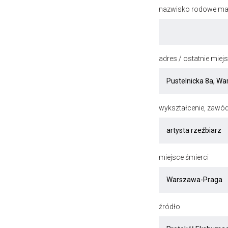
nazwisko rodowe mat
adres / ostatnie mie
wykształcenie, zawód
miejsce śmierci
źródło