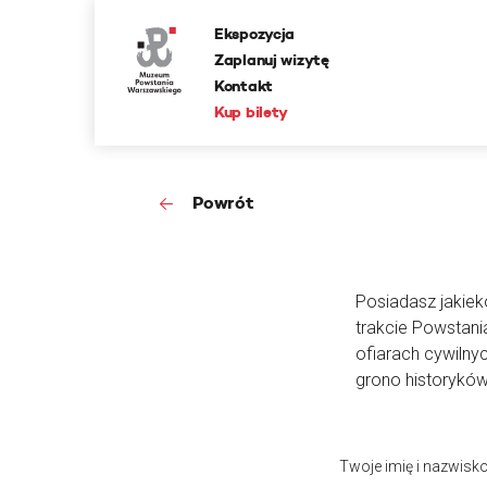
Ekspozycja
Zaplanuj wizytę
Kontakt
Kup bilety
Powrót
Posiadasz jakieko
trakcie Powstan
ofiarach cywilny
grono historyków
Twoje imię i nazwisk