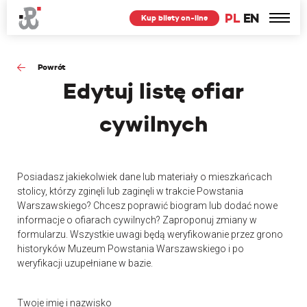
PL
EN
Kup bilety on-line
Powrót
Edytuj
listę ofiar
cywilnych
Posiadasz jakiekolwiek dane lub materiały o mieszkańcach
stolicy, którzy zginęli lub zaginęli w trakcie Powstania
Warszawskiego? Chcesz poprawić biogram lub dodać nowe
informacje o ofiarach cywilnych? Zaproponuj zmiany w
formularzu. Wszystkie uwagi będą weryfikowanie przez grono
historyków Muzeum Powstania Warszawskiego i po
weryfikacji uzupełniane w bazie.
Twoje imię i nazwisko